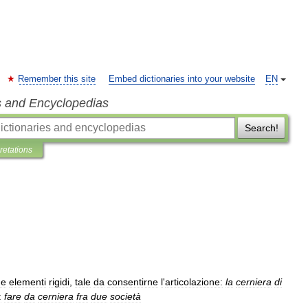
Remember this site
Embed dictionaries into your website
EN
s and Encyclopedias
Search!
pretations
ue
elementi
rigidi
,
tale
da
consentirne
l
'
articolazione:
la
cerniera
di
:
fare
da
cerniera
fra
due
società