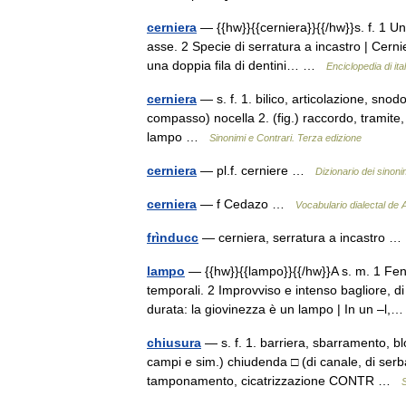
cerniera
— {{hw}}{{cerniera}}{{/hw}}s. f. 1 U
asse. 2 Specie di serratura a incastro | Cernie
una doppia fila di dentini… …
Enciclopedia di ita
cerniera
— s. f. 1. bilico, articolazione, snod
compasso) nocella 2. (fig.) raccordo, trami
lampo …
Sinonimi e Contrari. Terza edizione
cerniera
— pl.f. cerniere …
Dizionario dei sinoni
cerniera
— f Cedazo …
Vocabulario dialectal de
frìnducc
— cerniera, serratura a incastro
lampo
— {{hw}}{{lampo}}{{/hw}}A s. m. 1 Fe
temporali. 2 Improvviso e intenso bagliore, di
durata: la giovinezza è un lampo | In un –
chiusura
— s. f. 1. barriera, sbarramento, bl
campi e sim.) chiudenda □ (di canale, di serbat
tamponamento, cicatrizzazione CONTR …
S