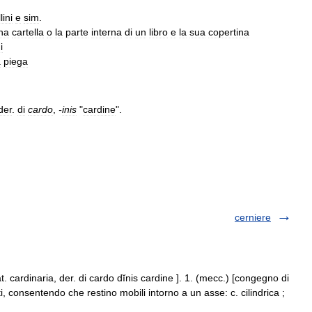
lini
e
sim
.
na
cartella
o
la
parte
interna
di
un
libro
e
la
sua
copertina
i
a
piega
der
.
di
cardo
,
-
inis
"
cardine
".
cerniere
 lat. cardinaria, der. di cardo dĭnis cardine ]. 1. (mecc.) [congegno di
 consentendo che restino mobili intorno a un asse: c. cilindrica ;