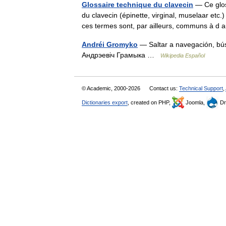
Glossaire technique du clavecin
— Ce glos
du clavecin (épinette, virginal, muselaar etc
ces termes sont, par ailleurs, communs à 
Andréi Gromyko
— Saltar a navegación, b
Андрэевіч Грамыка …
Wikipedia Español
© Academic, 2000-2026
Contact us:
Technical Support
,
Dictionaries export
, created on PHP,
Joomla,
Dr