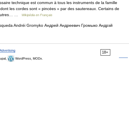
saire technique est commun à tous les instruments de la famille
.) dont les cordes sont « pincées » par des sautereaux. Certains de
d autres… …
Wikipédia en Français
úsqueda Andréi Gromyko Андрей Андреевич Громыко Андрэй
Advertising
18+
upal,
WordPress, MODx.