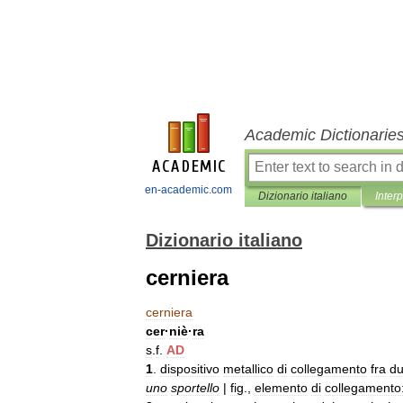
Academic Dictionarie
en-academic.com
Dizionario italiano
Inter
Dizionario italiano
cerniera
cerniera
cer
·
niè
·
ra
s
.
f
.
AD
1
.
dispositivo
metallico
di
collegamento
fra
d
uno
sportello
|
fig
.,
elemento
di
collegamento