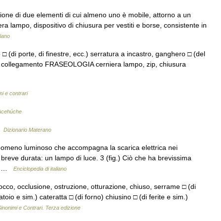
nione di due elementi di cui almeno uno è mobile, attorno a un
ra lampo, dispositivo di chiusura per vestiti e borse, consistente in
liano
o □ (di porte, di finestre, ecc.) serratura a incastro, ganghero □ (del
te, collegamento FRASEOLOGIA cerniera lampo, zip, chiusura
mi e contrari
 Acehúche
 …
Dizionario Materano
nomeno luminoso che accompagna la scarica elettrica nei
 breve durata: un lampo di luce. 3 (fig.) Ciò che ha brevissima
l,… …
Enciclopedia di italiano
occo, occlusione, ostruzione, otturazione, chiuso, serrame □ (di
oio e sim.) cateratta □ (di forno) chiusino □ (di ferite e sim.)
inonimi e Contrari. Terza edizione