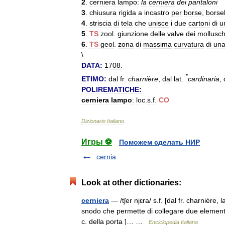
2
.
cerniera
lampo:
la
cerniera
dei
pantaloni
3
.
chiusura
rigida
a
incastro
per
borse
,
borsel
4
.
striscia
di
tela
che
unisce
i
due
cartoni
di
u
5
.
TS
zool
.
giunzione
delle
valve
dei
mollusch
6
.
TS
geol
.
zona
di
massima
curvatura
di
un
\
DATA:
1708
.
*
ETIMO:
dal
fr
.
charnière
,
dal
lat
.
cardinaria
,
POLIREMATICHE:
cerniera
lampo
:
loc
.
s
.
f
.
CO
Dizionario
Italiano
.
Игры ⚽
Поможем сделать НИР
cernia
Look at other dictionaries:
cerniera
— /tʃer njɛra/ s.f. [dal fr. charnière,
snodo che permette di collegare due elementi,
c. della porta ]… …
Enciclopedia Italiana